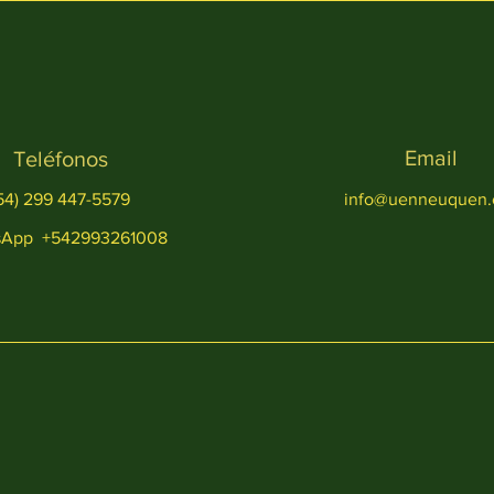
Email
Teléfonos
54) 299 447-5579
info@uenneuquen.
sApp +542993261008